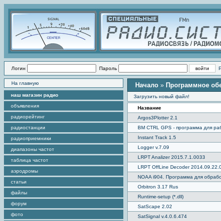
Логин
Пароль
На главную
Начало
»
Программное об
наш магазин радио
Загрузить новый файл!
объявления
Название
радиорейтинг
Argos3Plotter 2.1
радиостанции
BM CTRL GPS - программа для ра
Instant Track 1.5
радиоприемники
Logger v.7.09
диапазоны частот
LRPT Analizer 2015.7.1.0033
таблица частот
LRPT OffLine Decoder 2014.09.22.
аэродромы
NOAA i904. Программа для обработ
статьи
Orbitron 3.17 Rus
файлы
Runtime-setup (*.dll)
форум
SatScape 2.02
фото
SatSignal v.4.0.6.474