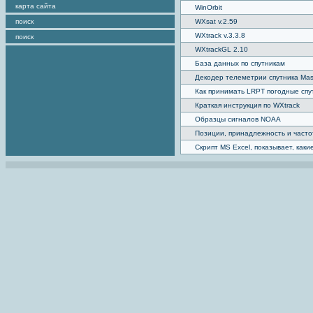
карта сайта
WinOrbit
поиск
WXsat v.2.59
WXtrack v.3.3.8
поиск
WXtrackGL 2.10
База данных по спутникам
Декодер телеметрии спутника Mas
Как принимать LRPT погодные спу
Краткая инструкция по WXtrack
Образцы сигналов NOAA
Позиции, принадлежность и част
Скрипт MS Excel, показывает, как