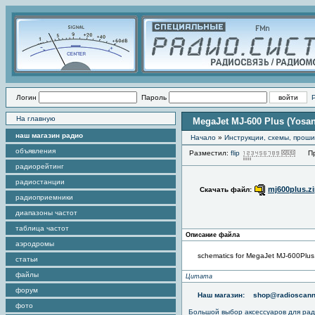
Логин
Пароль
На главную
MegaJet MJ-600 Plus (Yosa
наш магазин радио
Начало
»
Инструкции, схемы, прош
объявления
Разместил:
flip
Прос
радиорейтинг
радиостанции
mj600plus.z
Скачать файл:
радиоприемники
диапазоны частот
таблица частот
Описание файла
аэродромы
schematics for MegaJet MJ-600Plus
статьи
файлы
Цитата
форум
Наш магазин:
shop@radioscann
фото
Большой выбор аксессуаров для рад