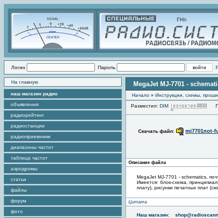
Логин
Пароль
На главную
MegaJet MJ-7701 - schemat
наш магазин радио
Начало
»
Инструкции, схемы, прош
объявления
Разместил:
DIM
Про
радиорейтинг
радиостанции
mj7701not-fu
Скачать файл:
радиоприемники
диапазоны частот
таблица частот
Описание файла
аэродромы
MegaJet MJ-7701 - schematics, почти
статьи
Имеется: блок-схема, принципиа
плату), рисунки печатных плат (ск
файлы
форум
Цитата
фото
Наш магазин:
shop@radioscann