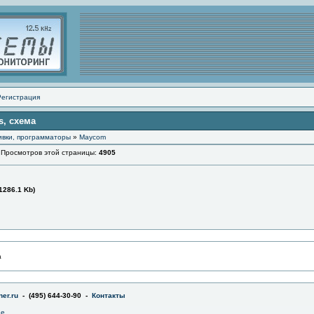
Регистрация
s, схема
ивки, программаторы
»
Maycom
осмотров этой страницы:
4905
1286.1 Kb)
а
er.ru
- (495) 644-30-90 -
Контакты
не