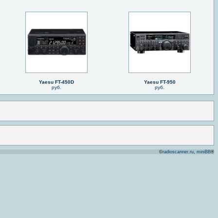
Yaesu FT-450D
Yaesu FT-950
руб.
руб.
©
radioscanner.ru
,
miniBB
®