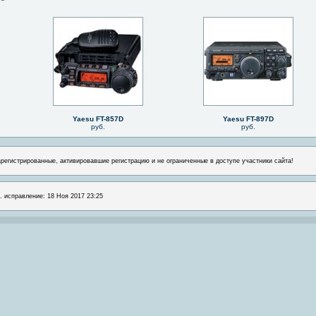
Yaesu FT-857D
Yaesu FT-897D
руб.
руб.
арегистрированные, активировавшие регистрацию и не ограниченные в доступе участники сайта!
л. исправление: 18 Ноя 2017 23:25