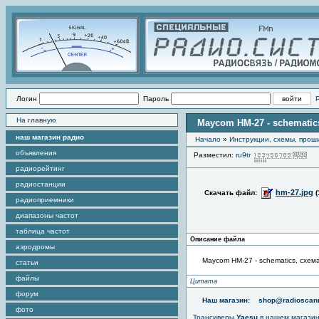
Логин
Пароль
На главную
Maycom HM-27 - schematic
наш магазин радио
Начало
»
Инструкции, схемы, прош
объявления
Разместил:
ru9tr
Пр
радиорейтинг
радиостанции
hm-27.jpg
Скачать файл:
(
радиоприемники
диапазоны частот
таблица частот
Описание файла
аэродромы
Maycom HM-27 - schematics, схем
статьи
файлы
Цитата
форум
Наш магазин:
shop@radioscann
фото
Трансиверы
Yaesu
в нашем магази