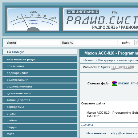
Логин
Пароль
На главную
Maxon ACC-810 - Programm
наш магазин радио
Начало
»
Инструкции, схемы, прош
объявления
Разместил:
Spirex
П
радиорейтинг
радиостанции
maxon_tm-8
Скачать файл:
радиоприемники
диапазоны частот
таблица частот
Описание файла
аэродромы
Maxon ACC-810 - Programming Sof
статьи
TM-8102
файлы
Цитата
форум
Наш магазин:
shop@radioscann
фото