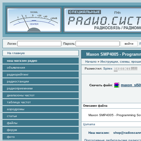
Логин
Пароль
На главную
Maxon SMP4005 - Programm
наш магазин радио
Начало
»
Инструкции, схемы, прош
объявления
Разместил:
Spirex
П
радиорейтинг
радиостанции
maxon_sl50
Скачать файл:
радиоприемники
диапазоны частот
таблица частот
Описание файла
аэродромы
Maxon SMP4005 - Programming So
статьи
файлы
Цитата
форум
Наш магазин:
shop@radioscann
фото
Портативные любительские радиос