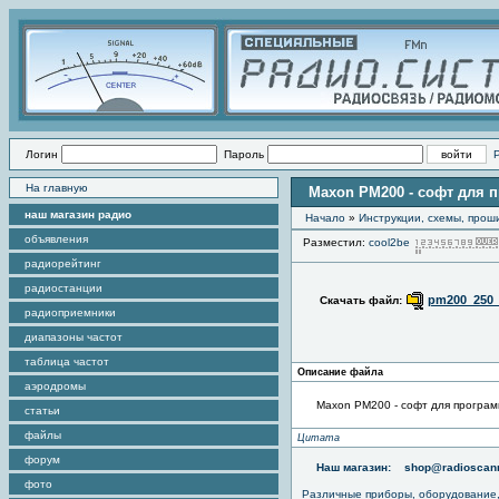
Логин
Пароль
На главную
Maxon PM200 - софт для 
наш магазин радио
Начало
»
Инструкции, схемы, прош
объявления
Разместил:
cool2be
радиорейтинг
радиостанции
pm200_250_
Скачать файл:
радиоприемники
диапазоны частот
таблица частот
Описание файла
аэродромы
Maxon PM200 - софт для програ
статьи
файлы
Цитата
форум
Наш магазин:
shop@radioscann
фото
Различные приборы, оборудование,