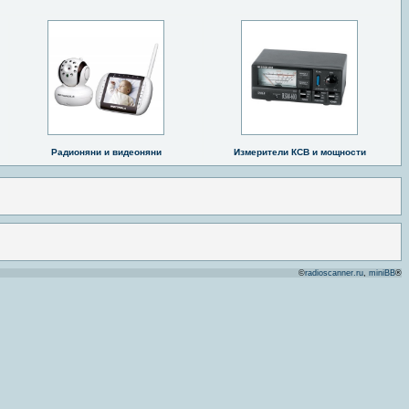
Радионяни и видеоняни
Измерители КСВ и мощности
©
radioscanner.ru
,
miniBB
®