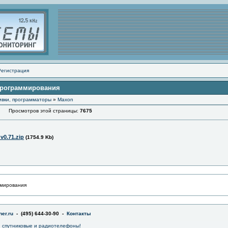
Регистрация
программирования
ивки, программаторы
»
Maxon
Просмотров этой страницы:
7675
v0.71.zip
(1754.9 Kb)
ммирования
er.ru
- (495) 644-30-90 -
Контакты
 спутниковые и радиотелефоны!