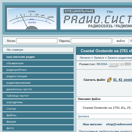
Логин
Пароль
На главную
Coastal Oostende на 2761 кГ
наш магазин радио
Начало
»
Записи
»
Записи радиопер
объявления
Разместил:
RK3DIA
радиорейтинг
радиостанции
01_43_oost
Скачать файл:
радиоприемники
диапазоны частот
таблица частот
Описание файла
аэродромы
Coastal Oostende на 2761 кГц, 25.
статьи
файлы
Цитата
форум
Наш магазин:
shop@radioscann
фото
Портативные любительские радиос