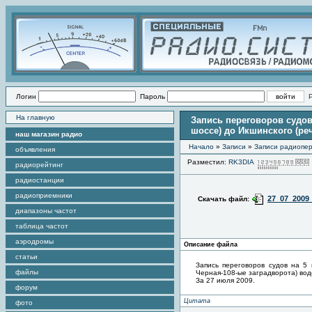
Логин
Пароль
На главную
Запись переговоров судов
шоссе) до Икшинского (ре
наш магазин радио
Начало
»
Записи
»
Записи радиопер
объявления
Разместил:
RK3DIA
радиорейтинг
радиостанции
радиоприемники
27_07_2009
Скачать файл:
диапазоны частот
таблица частот
аэродромы
Описание файла
статьи
Запись переговоров судов на 5 
файлы
Черная-108-ые заградворота) во
За 27 июля 2009.
форум
Цитата
фото