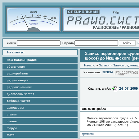
Логин
Пароль
На главную
Запись переговоров судов
шоссе) до Икшинского (реч
наш магазин радио
Начало
»
Записи
»
Записи радиопер
объявления
Разместил:
RK3DIA
радиорейтинг
радиостанции
радиоприемники
24_07_2009
Скачать файл:
диапазоны частот
таблица частот
аэродромы
Описание файла
статьи
Запись переговоров судов на 5 
файлы
Черная-108-ые заградворота) во
За 24 июля 2009. (Часть 1)
форум
Цитата
фото