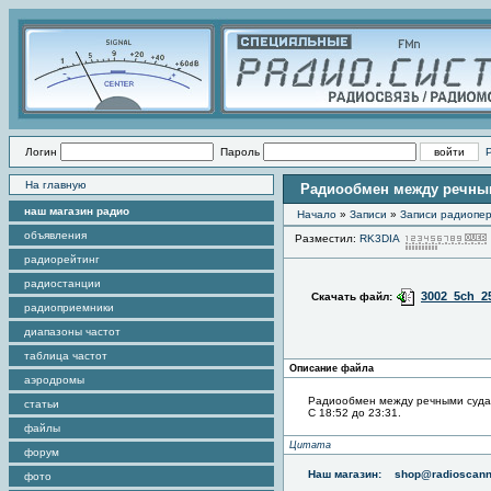
Логин
Пароль
На главную
Радиообмен между речными
наш магазин радио
Начало
»
Записи
»
Записи радиопер
объявления
Разместил:
RK3DIA
радиорейтинг
радиостанции
3002_5ch_2
Скачать файл:
радиоприемники
диапазоны частот
таблица частот
Описание файла
аэродромы
Радиообмен между речными судам
статьи
С 18:52 до 23:31.
файлы
Цитата
форум
Наш магазин:
shop@radioscann
фото