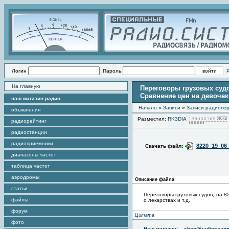
Логин
Пароль
На главную
Переговоры грузовых судо
Сравнение цен на девочек и
наш магазин радио
Начало
»
Записи
»
Записи радиопер
объявления
Разместил:
RK3DIA
радиорейтинг
радиостанции
радиоприемники
8220_19_06
Скачать файл:
диапазоны частот
таблица частот
аэродромы
Описание файла
статьи
Переговоры грузовых судов, на 8
файлы
о лекарствах и т.д.
форум
Цитата
фото
Наш магазин:
shop@radioscann