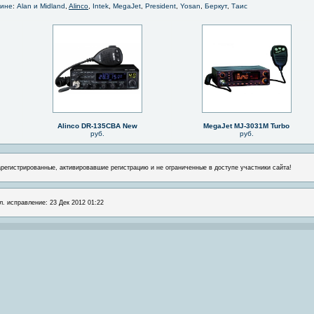
зине
:
Alan и Midland
,
Alinco
,
Intek
,
MegaJet
,
President
,
Yosan
,
Беркут
,
Таис
Alinco DR-135CBA New
MegaJet MJ-3031M Turbo
руб.
руб.
арегистрированные, активировавшие регистрацию и не ограниченные в доступе участники сайта!
л. исправление: 23 Дек 2012 01:22