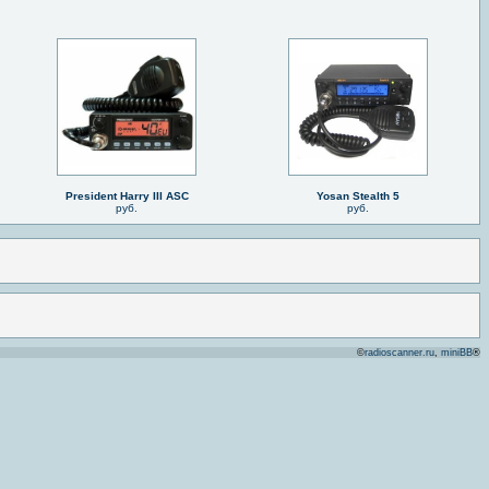
President Harry III ASC
Yosan Stealth 5
руб.
руб.
©
radioscanner.ru
,
miniBB
®