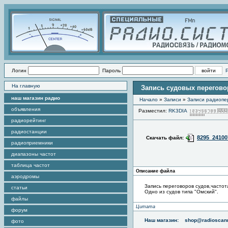
Логин
Пароль
На главную
Запись судовых переговоро
наш магазин радио
Начало
»
Записи
»
Записи радиопе
объявления
Разместил:
RK3DIA
радиорейтинг
радиостанции
8295_24100
Скачать файл:
радиоприемники
диапазоны частот
таблица частот
Описание файла
аэродромы
Запись переговоров судов,частот
статьи
Одно из судов типа "Омский".
файлы
Цитата
форум
Наш магазин:
shop@radioscann
фото