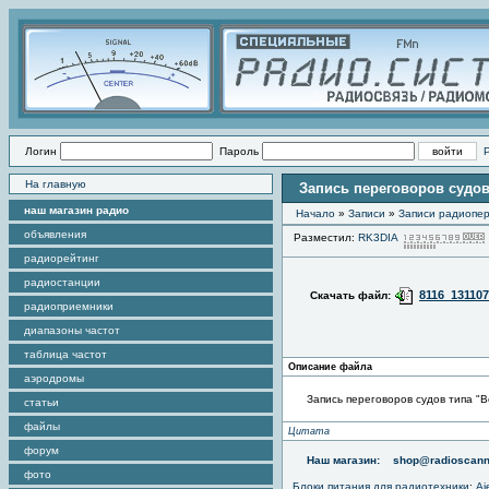
Логин
Пароль
На главную
Запись переговоров судов т
наш магазин радио
Начало
»
Записи
»
Записи радиопер
объявления
Разместил:
RK3DIA
радиорейтинг
радиостанции
8116_13110
Скачать файл:
радиоприемники
диапазоны частот
таблица частот
Описание файла
аэродромы
Запись переговоров судов типа "В
статьи
файлы
Цитата
форум
Наш магазин:
shop@radioscann
фото
Блоки питания для радиотехники
:
Aj