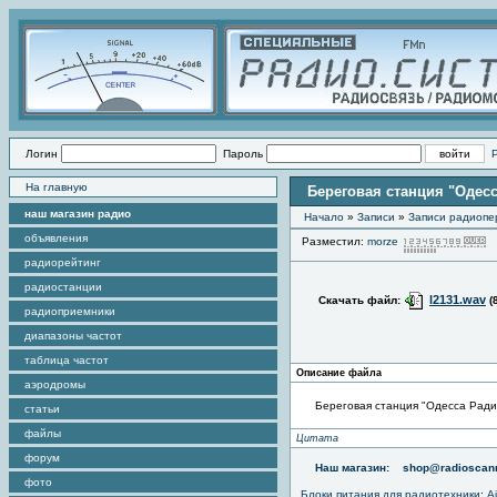
Логин
Пароль
На главную
Береговая станция "Одес
наш магазин радио
Начало
»
Записи
»
Записи радиопе
объявления
Разместил:
morze
П
радиорейтинг
радиостанции
l2131.wav
Скачать файл:
(
радиоприемники
диапазоны частот
таблица частот
Описание файла
аэродромы
Береговая станция "Одесса Радио
статьи
файлы
Цитата
форум
Наш магазин:
shop@radioscann
фото
Блоки питания для радиотехники
:
A