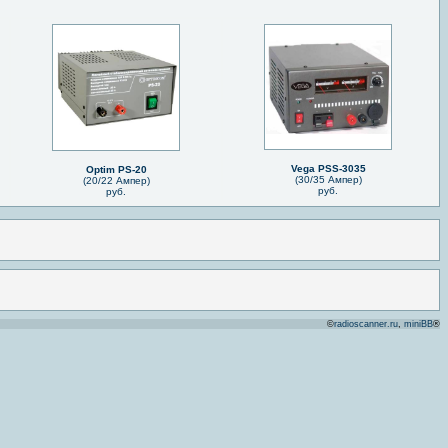
Vega PSS-3035
Optim PS-20
(30/35 Ампер)
(20/22 Ампер)
руб.
руб.
©
radioscanner.ru
,
miniBB
®