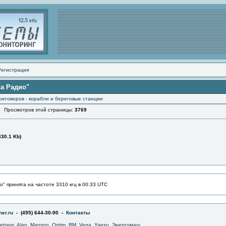
Регистрация
са Радио"
реговоров - корабли и береговые станции
росмотров этой страницы:
3769
830.1 Kb)
" принята на частоте 3310 кгц в 00:33 UTC
er.ru
- (495) 644-30-90 -
Контакты
jetrays
,
Alan
,
Manson
,
Optim
,
RM
,
Vega
,
Yaesu
,
Энергомаш