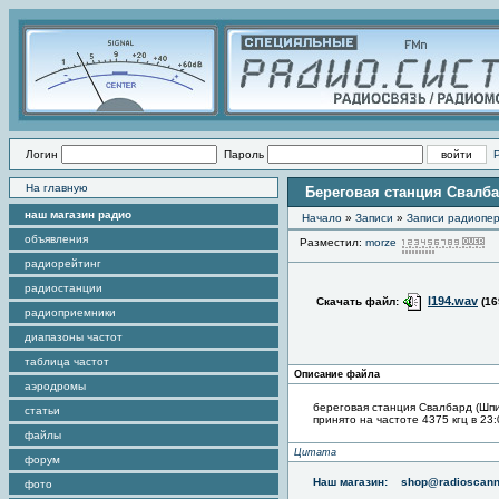
Логин
Пароль
На главную
Береговая станция Свалба
наш магазин радио
Начало
»
Записи
»
Записи радиопер
объявления
Разместил:
morze
П
радиорейтинг
радиостанции
l194.wav
Скачать файл:
(16
радиоприемники
диапазоны частот
таблица частот
Описание файла
аэродромы
береговая станция Свалбард (Шп
статьи
принято на частоте 4375 кгц в 23:
файлы
Цитата
форум
Наш магазин:
shop@radioscann
фото