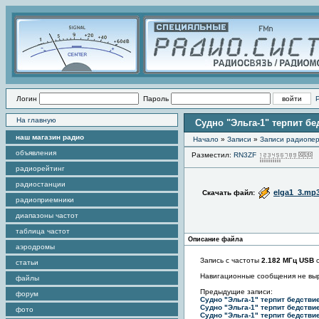
Логин
Пароль
На главную
Судно "Эльга-1" терпит бе
наш магазин радио
Начало
»
Записи
»
Записи радиопер
объявления
Разместил:
RN3ZF
радиорейтинг
радиостанции
elga1_3.mp
Скачать файл:
радиоприемники
диапазоны частот
таблица частот
Описание файла
аэродромы
Запись с частоты
2.182 МГц USB
с
статьи
Навигационные сообщения не вы
файлы
Предыдущие записи:
форум
Судно "Эльга-1" терпит бедствие
Судно "Эльга-1" терпит бедстви
фото
Судно "Эльга-1" терпит бедстви