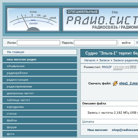
Логин
Пароль
На главную
Судно "Эльга-1" терпит бе
наш магазин радио
Начало
»
Записи
»
Записи радиопе
объявления
Разместил:
RN3ZF
радиорейтинг
радиостанции
elga1_2.mp
Скачать файл:
радиоприемники
диапазоны частот
таблица частот
Описание файла
аэродромы
Запись с частоты 2,182 МГц USB 
статьи
файлы
Цитата
форум
Наш магазин:
shop@radioscann
фото