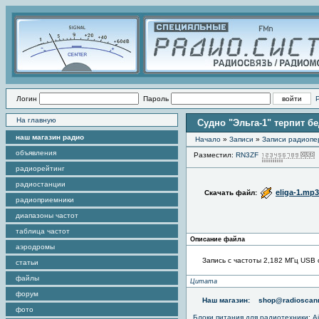
Логин
Пароль
На главную
Судно "Эльга-1" терпит бе
наш магазин радио
Начало
»
Записи
»
Записи радиопе
объявления
Разместил:
RN3ZF
радиорейтинг
радиостанции
eliga-1.mp3
Скачать файл:
радиоприемники
диапазоны частот
таблица частот
Описание файла
аэродромы
Запись с частоты 2,182 МГц USB 
статьи
файлы
Цитата
форум
Наш магазин:
shop@radioscann
фото
Блоки питания для радиотехники
:
A