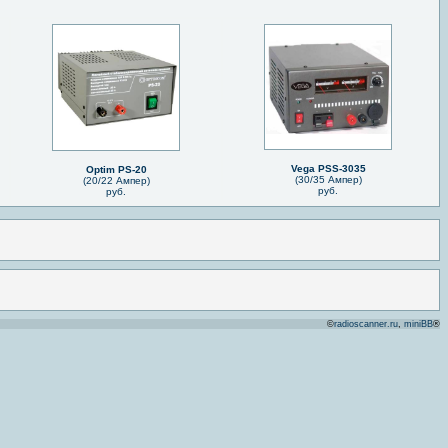
Vega PSS-3035
Optim PS-20
(30/35 Ампер)
(20/22 Ампер)
руб.
руб.
©
radioscanner.ru
,
miniBB
®