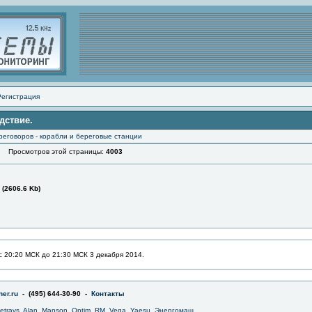
Регистрация
дствие.
реговоров - корабли и береговые станции
Просмотров этой страницы:
4003
(2606.6 Kb)
с 20:20 МСК до 21:30 МСК 3 декабря 2014.
er.ru
- (495) 644-30-90 -
Контакты
jetrays
,
Alan
,
Manson
,
Optim
,
RM
,
Vega
,
Yaesu
,
Энергомаш