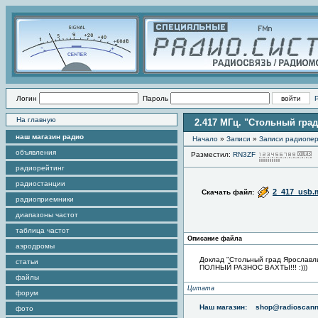
Логин
Пароль
На главную
2.417 МГц. "Стольный гра
наш магазин радио
Начало
»
Записи
»
Записи радиопер
объявления
Разместил:
RN3ZF
радиорейтинг
радиостанции
2_417_usb.
Скачать файл:
радиоприемники
диапазоны частот
таблица частот
Описание файла
аэродромы
Доклад "Стольный град Ярославль
статьи
ПОЛНЫЙ РАЗНОС ВАХТЫ!!! :)))
файлы
Цитата
форум
Наш магазин:
shop@radioscann
фото