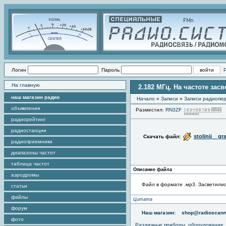
Логин
Пароль
На главную
2.182 МГц. На частоте зас
наш магазин радио
Начало
»
Записи
»
Записи радиопер
объявления
Разместил:
RN3ZF
радиорейтинг
радиостанции
stolinij__gr
Скачать файл:
радиоприемники
диапазоны частот
таблица частот
Описание файла
аэродромы
Файл в формате .мр3. Засветились
статьи
файлы
Цитата
форум
Наш магазин:
shop@radioscann
фото
Различные приборы, оборудование,