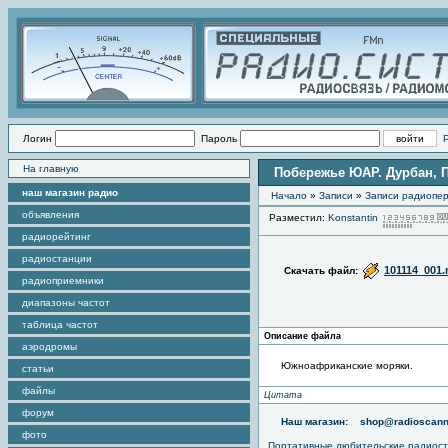
Логин
Пароль
На главную
Побережье ЮАР. Дурбан, П
наш магазин радио
Начало
»
Записи
»
Записи радиопер
объявления
Разместил:
Konstantin
радиорейтинг
радиостанции
101114_001
Скачать файл:
радиоприемники
диапазоны частот
таблица частот
Описание файла
аэродромы
Южноафриканские моряки.
статьи
файлы
Цитата
форум
Наш магазин:
shop@radioscann
фото
Портативные любительские радиос