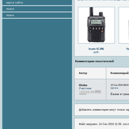
карта сайта
поиск
поиск
Icom IC-R6
Y
руб.
Комментарии посетителей
Автор
Комментарий
Globo
15 Сен 2010 08:04
Цитата
Участник
Ёжики в тума
Добавлять комментарии могут только за
Файл загружен: 14 Сен 2010 11:56, посл