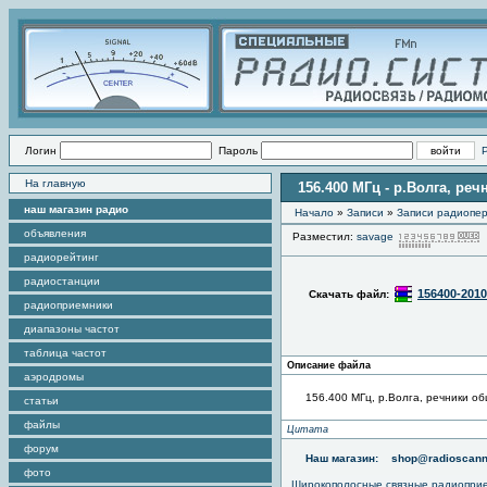
Логин
Пароль
На главную
156.400 МГц - р.Волга, р
наш магазин радио
Начало
»
Записи
»
Записи радиопер
объявления
Разместил:
savage
радиорейтинг
радиостанции
156400-2010
Скачать файл:
радиоприемники
диапазоны частот
таблица частот
Описание файла
аэродромы
156.400 МГц, р.Волга, речники о
статьи
файлы
Цитата
форум
Наш магазин:
shop@radioscann
фото
Широкополосные связные радиопри