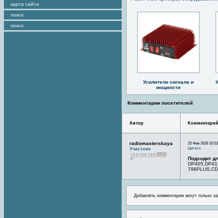
карта сайта
поиск
поиск
Усилители сигнала и
мощности
Комментарии посетителей
Автор
Комментари
radiomasterskaya
25 Фев 2026 10:53
Цитата
Участник
Подходит дл
DP405,DP41
798PLUS,CD
Добавлять комментарии могут только за