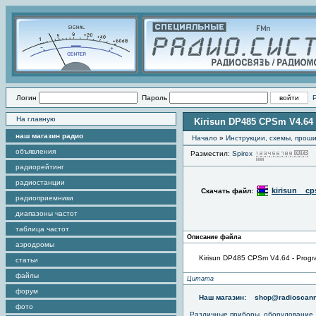
Логин
Пароль
На главную
Kirisun DP485 CPSm V4.64 
наш магазин радио
Начало
»
Инструкции, схемы, прош
объявления
Разместил:
Spirex
П
радиорейтинг
радиостанции
kirisun__cp
Скачать файл:
радиоприемники
диапазоны частот
таблица частот
Описание файла
аэродромы
Kirisun DP485 CPSm V4.64 - Progr
статьи
файлы
Цитата
форум
Наш магазин:
shop@radioscann
фото
Различные приборы, оборудование,