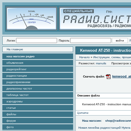
Логин
Пароль
На главную
Kenwood AT-250 - instructi
наш магазин радио
Начало
»
Инструкции, схемы, прош
объявления
Разместил:
manuils
Просмотров эт
радиорейтинг
радиостанции
kenwood_at
Скачать файл:
радиоприемники
диапазоны частот
таблица частот
Описание файла
аэродромы
Kenwood AT-250 - instruction manu
статьи
Цитата
файлы
форум
Наш магазин:
shop@radioscann
фото
Новая линейка радиостанций Hytera