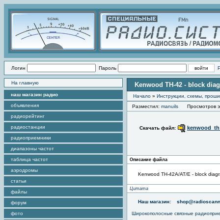
Логин
Пароль
На главную
Kenwood TH-42 - block dia
наш магазин радио
Начало
»
Инструкции, схемы, прош
объявления
Разместил:
manuils
Просмотров эт
радиорейтинг
радиостанции
kenwood_th_
Скачать файл:
радиоприемники
диапазоны частот
таблица частот
Описание файла
аэродромы
Kenwood TH-42A/AT/E - block diag
статьи
Цитата
файлы
Наш магазин:
shop@radioscann
форум
фото
Широкополосные связные радиопри