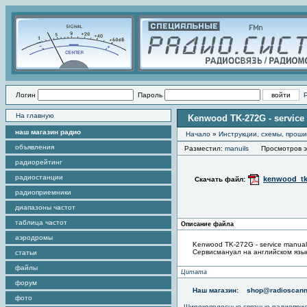
Логин
Пароль
На главную
Kenwood TK-272G - service
наш магазин радио
Начало
»
Инструкции, схемы, прош
объявления
Разместил:
manuils
Просмотров эт
радиорейтинг
радиостанции
kenwood_tk
Скачать файл:
радиоприемники
диапазоны частот
таблица частот
Описание файла
аэродромы
Kenwood TK-272G - service manual
Сервисмануал на английском язы
статьи
файлы
Цитата
форум
Наш магазин:
shop@radioscann
фото
Широкополосные связные радиопри