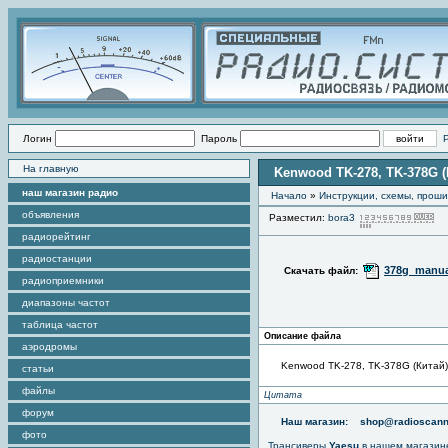
Логин
Пароль
На главную
Kenwood TK-278, TK-378G (
наш магазин радио
Начало
»
Инструкции, схемы, прош
объявления
Разместил:
bora3
П
радиорейтинг
радиостанции
378g_manua
Скачать файл:
радиоприемники
диапазоны частот
таблица частот
Описание файла
аэродромы
Kenwood TK-278, TK-378G (Китай) 
статьи
файлы
Цитата
форум
Наш магазин:
shop@radioscann
фото
Трансиверы
Yaesu
в нашем магазин