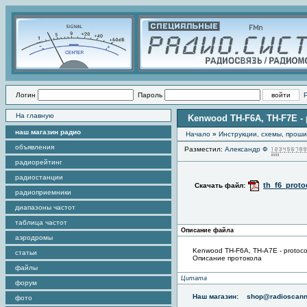
Логин
Пароль
На главную
Kenwood TH-F6A, TH-F7Е - p
наш магазин радио
Начало
»
Инструкции, схемы, прош
объявления
Разместил:
Александр Ф
радиорейтинг
радиостанции
th_f6_proto
Скачать файл:
радиоприемники
диапазоны частот
таблица частот
Описание файла
аэродромы
Kenwood TH-F6A, TH-А7Е - protocol 
статьи
Описание протокола
файлы
Цитата
форум
Наш магазин:
shop@radioscann
фото