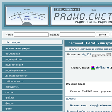
Логин
Пароль
На главную
Kenwood TH-F5AT - инстру
наш магазин радио
Начало
»
Инструкции, схемы, прош
объявления
Разместил:
sly_555
радиорейтинг
радиостанции
th-f5at.rar
Скачать файл:
(
радиоприемники
диапазоны частот
таблица частот
Описание файла
аэродромы
Kenwood TH-F5AT - инструкция на
статьи
файлы
Цитата
форум
Наш магазин:
shop@radioscann
фото
Большой выбор аксессуаров для рад