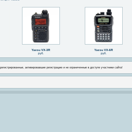
Yaesu VX-3R
Yaesu VX-6R
руб.
руб.
арегистрированные, активировавшие регистрацию и не ограниченные в доступе участники сайта!