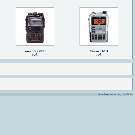
Yaesu VX-8DR
Yaesu FT-1D
руб.
руб.
©
radioscanner.ru
,
miniBB
®