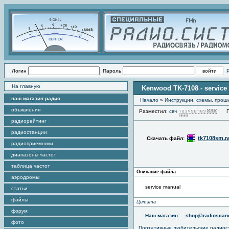
Логин
Пароль
На главную
Kenwood TK-7108 - service
наш магазин радио
Начало
»
Инструкции, схемы, прош
объявления
Разместил:
свч
Про
радиорейтинг
радиостанции
tk7108sm.r
Скачать файл:
радиоприемники
диапазоны частот
таблица частот
Описание файла
аэродромы
service manual
статьи
файлы
Цитата
форум
Наш магазин:
shop@radioscann
фото
Портативные любительские радио