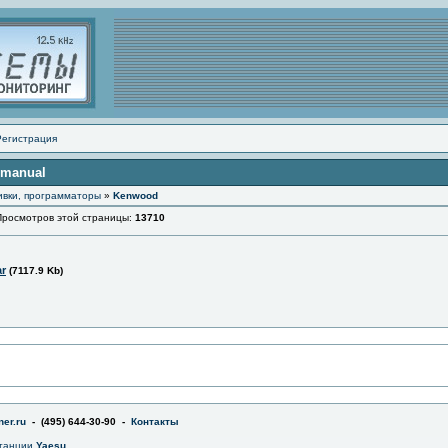
Регистрация
 manual
ивки, программаторы
»
Kenwood
смотров этой страницы:
13710
ar
(7117.9 Kb)
er.ru
- (495) 644-30-90 -
Контакты
станции
Yaesu