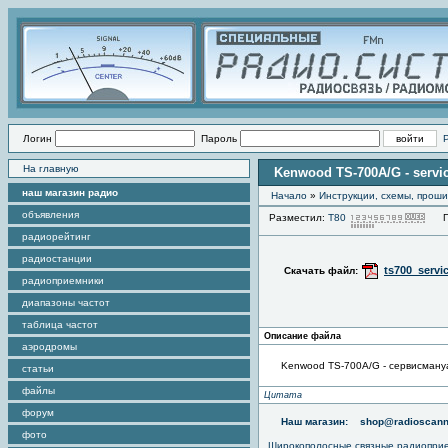
Логин
Пароль
На главную
Kenwood TS-700A/G - servi
наш магазин радио
Начало
»
Инструкции, схемы, прош
объявления
Разместил:
Т80
Про
радиорейтинг
радиостанции
ts700_servi
Скачать файл:
радиоприемники
диапазоны частот
таблица частот
Описание файла
аэродромы
Kenwood TS-700A/G - сервисману
статьи
файлы
Цитата
форум
Наш магазин:
shop@radioscann
фото
Широкополосные связные радиопри