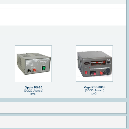
Vega PSS-3035
Optim PS-20
(30/35 Ампер)
(20/22 Ампер)
руб.
руб.