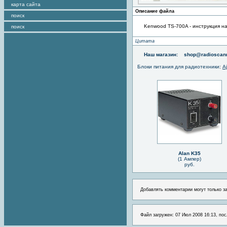
карта сайта
Описание файла
поиск
Kenwood TS-700A - инструкция н
поиск
Цитата
Наш магазин:
shop@radioscann
Блоки питания для радиотехники
:
A
Alan K35
(1 Ампер)
руб.
Добавлять комментарии могут только з
Файл загружен: 07 Июл 2008 16:13, пос