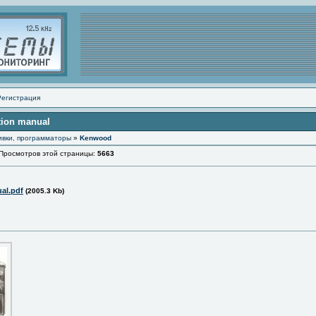
Регистрация
tion manual
ивки, программаторы
»
Kenwood
осмотров этой страницы:
5663
al.pdf
(2005.3 Kb)