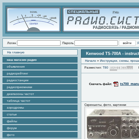
Логин
Пароль
На главную
Kenwood TS-700A - instruc
наш магазин радио
Начало
»
Инструкции, схемы, прош
объявления
Разместил:
Т80
Пр
радиорейтинг
радиостанции
ts700_manu
Скачать файл:
радиоприемники
диапазоны частот
таблица частот
Скриншоты, фото, картинки
аэродромы
статьи
файлы
форум
фото