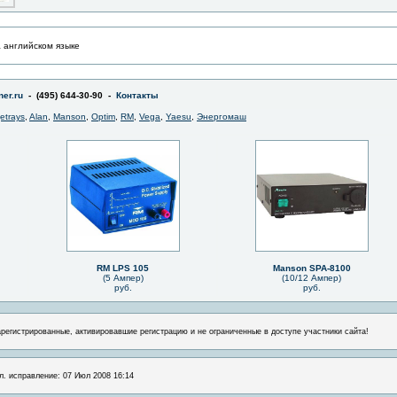
а английском языке
er.ru
- (495) 644-30-90 -
Контакты
jetrays
,
Alan
,
Manson
,
Optim
,
RM
,
Vega
,
Yaesu
,
Энергомаш
RM LPS 105
Manson SPA-8100
(5 Ампер)
(10/12 Ампер)
руб.
руб.
арегистрированные, активировавшие регистрацию и не ограниченные в доступе участники сайта!
л. исправление: 07 Июл 2008 16:14