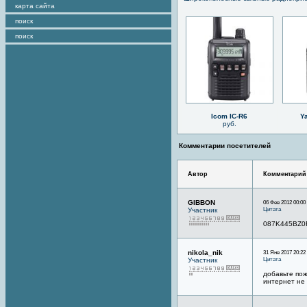
карта сайта
поиск
поиск
Icom IC-R6
Y
руб.
Комментарии посетителей
Автор
Комментарий
GIBBON
06 Фев 2012 00:00
Цитата
Участник
087K445BZ
nikola_nik
31 Янв 2017 20:22
Цитата
Участник
добавьте пож
интернет не 