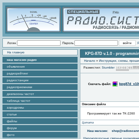
Логин
Пароль
На главную
KPG-87D v.1.0 - programmin
наш магазин радио
Начало
»
Инструкции, схемы, прош
объявления
Разместил:
Stumbler
радиорейтинг
радиостанции
kpg87d_v100
Скачать файл:
радиоприемники
диапазоны частот
таблица частот
Описание файла
аэродромы
Программирует так же TK-2260
статьи
файлы
Цитата
форум
Наш магазин:
shop@radioscann
фото
Широкополосные связные радиопри