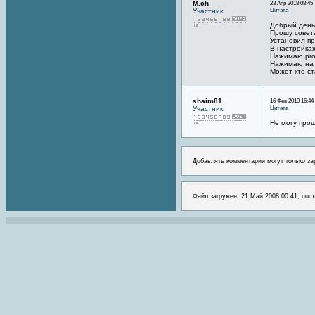
M.ch
23 Апр 2018 08:45
Цитата
Участник
Добрый день
Прошу совет
Установил п
В настройках
Нажимаю prog
Нажимаю на O
Может кто с
shaim81
16 Фев 2019 16:44
Цитата
Участник
Не могу прош
Добавлять комментарии могут только за
Файл загружен: 21 Май 2008 00:41, пос