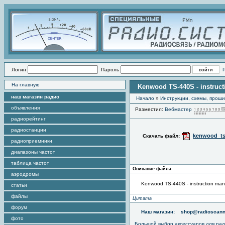
Логин
Пароль
На главную
Kenwood TS-440S - instruc
наш магазин радио
Начало
»
Инструкции, схемы, прош
объявления
Разместил:
Вебмастер
радиорейтинг
радиостанции
kenwood_ts
Скачать файл:
радиоприемники
диапазоны частот
таблица частот
Описание файла
аэродромы
Kenwood TS-440S - instruction man
статьи
файлы
Цитата
форум
Наш магазин:
shop@radioscann
фото
Большой выбор аксессуаров для рад