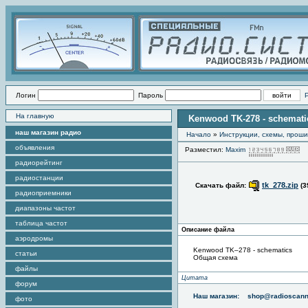
Логин
Пароль
На главную
Kenwood TK-278 - schemati
наш магазин радио
Начало
»
Инструкции, схемы, прош
объявления
Разместил:
Maxim
П
радиорейтинг
радиостанции
tk_278.zip
Скачать файл:
(3
радиоприемники
диапазоны частот
таблица частот
Описание файла
аэродромы
Kenwood TK–278 - schematics
статьи
Общая схема
файлы
Цитата
форум
Наш магазин:
shop@radioscann
фото