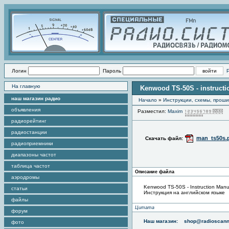
Логин
Пароль
На главную
Kenwood TS-50S - instruct
наш магазин радио
Начало
»
Инструкции, схемы, прош
объявления
Разместил:
Maxim
П
радиорейтинг
радиостанции
man_ts50s.
Скачать файл:
радиоприемники
диапазоны частот
таблица частот
Описание файла
аэродромы
Kenwood TS-50S - Instruction Manu
статьи
Инструкция на английском языке
файлы
Цитата
форум
Наш магазин:
shop@radioscann
фото