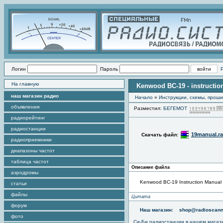
Логин
Пароль
На главную
Kenwood BC-19 - instructio
наш магазин радио
Начало
»
Инструкции, схемы, прош
объявления
Разместил:
БЕГЕМОТ
радиорейтинг
радиостанции
19manual.ra
Скачать файл:
радиоприемники
диапазоны частот
таблица частот
Описание файла
аэродромы
Kenwood ВС-19 Instruction Manual 
статьи
файлы
Цитата
форум
Наш магазин:
shop@radioscann
фото
Си-Би радиостанции в нашем магаз