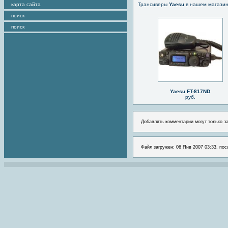
карта сайта
Трансиверы
Yaesu
в нашем магази
поиск
поиск
Yaesu FT-817ND
руб.
Добавлять комментарии могут только з
Файл загружен: 06 Янв 2007 03:33, пос