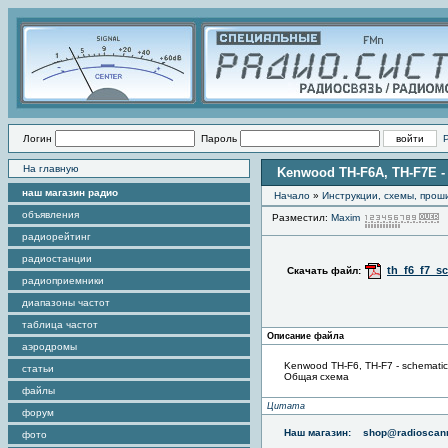
Логин
Пароль
На главную
Kenwood TH-F6A, TH-F7E -
наш магазин радио
Начало
»
Инструкции, схемы, прош
объявления
Разместил:
Maxim
радиорейтинг
радиостанции
th_f6_f7_s
Скачать файл:
радиоприемники
диапазоны частот
таблица частот
Описание файла
аэродромы
Kenwood TH-F6, TH-F7 - schematic
статьи
Общая схема
файлы
Цитата
форум
Наш магазин:
shop@radioscann
фото