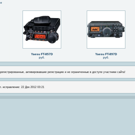
не
Yaesu FT-857D
Yaesu FT-897D
руб.
руб.
арегистрированные, активировавшие регистрацию и не ограниченные в доступе участники сайта!
л. исправление: 22 Дек 2012 03:21