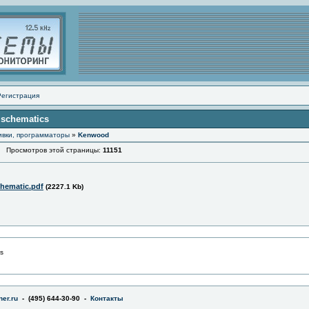
Регистрация
 schematics
ивки, программаторы
»
Kenwood
Просмотров этой страницы:
11151
chematic.pdf
(2227.1 Kb)
s
er.ru
- (495) 644-30-90 -
Контакты