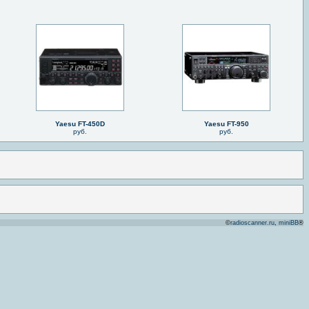
Yaesu FT-450D
Yaesu FT-950
руб.
руб.
©
radioscanner.ru
,
miniBB
®