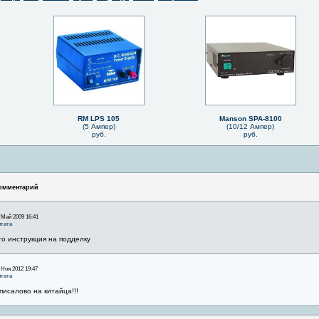
RM LPS 105
Manson SPA-8100
(5 Ампер)
(10/12 Ампер)
руб.
руб.
омментарий
 Май 2009 16:41
тата
то инструкция на подделку
 Ноя 2012 19:47
тата
писалово на китайца!!!