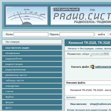
Логин
Пароль
На главную
Kenwood TK-2118, TK-3118
наш магазин радио
Начало
»
Инструкции, схемы, прош
объявления
Разместил:
ut2qm
радиорейтинг
радиостанции
radiostanci
Скачать файл:
радиоприемники
диапазоны частот
таблица частот
Описание файла
аэродромы
Kenwood TK-2118, TK-3118 - инст
статьи
файлы
Цитата
форум
Наш магазин:
shop@radioscann
фото
Блоки питания для радиотехники
:
A