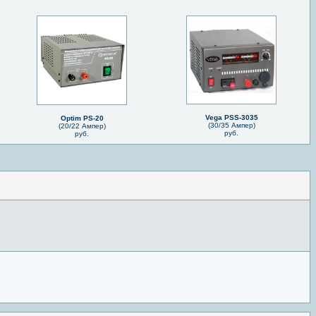
Vega PSS-3035
Optim PS-20
(30/35 Ампер)
(20/22 Ампер)
руб.
руб.