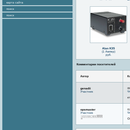
карта сайта
поиск
поиск
Alan K35
(1 Ампер)
руб.
Комментарии посетителей
Автор
К
genadii
09
Ци
Участник
е
opsmaster
01
Ци
Участник
О