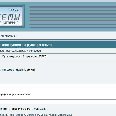
Регистрация
 - инструкция на русском языке
ивки, программаторы
»
Kenwood
Просмотров этой страницы:
27020
a_kenwood_tk.zip
(399 Kb)
рукция на русском языке
er.ru
- (495) 644-30-90 -
Контакты
jetrays
,
Alan
,
Manson
,
Optim
,
RM
,
Vega
,
Yaesu
,
Энергомаш