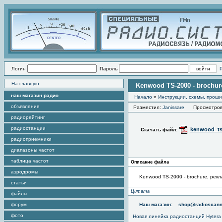
Логин
Пароль
На главную
Kenwood TS-2000 - brochu
наш магазин радио
Начало
»
Инструкции, схемы, прош
объявления
Разместил:
Janissare
Просмотров э
радиорейтинг
радиостанции
kenwood_ts
Скачать файл:
радиоприемники
диапазоны частот
таблица частот
Описание файла
аэродромы
Kenwood TS-2000 - brochure, ре
статьи
Цитата
файлы
форум
Наш магазин:
shop@radioscann
фото
Новая линейка радиостанций Hytera