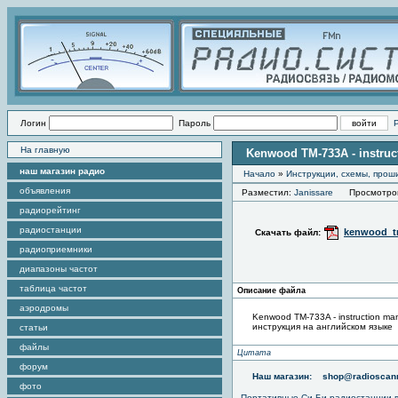
Логин
Пароль
На главную
Kenwood TM-733A - instruc
наш магазин радио
Начало
»
Инструкции, схемы, прош
объявления
Разместил:
Janissare
Просмотров 
радиорейтинг
радиостанции
kenwood_t
Скачать файл:
радиоприемники
диапазоны частот
таблица частот
Описание файла
аэродромы
Kenwood TM-733A - instruction ma
инструкция на английском языке
статьи
файлы
Цитата
форум
Наш магазин:
shop@radioscann
фото
Портативные
Си-Би радиостанции
в