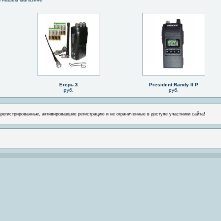
Егерь 3
President Randy II P
руб.
руб.
арегистрированные, активировавшие регистрацию и не ограниченные в доступе участники сайта!