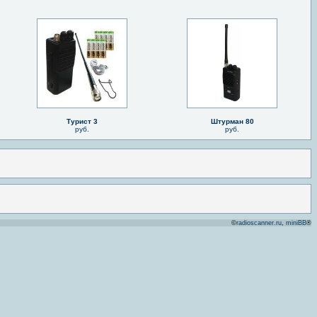
Турист 3
Штурман 80
руб.
руб.
©
radioscanner.ru
,
miniBB
®