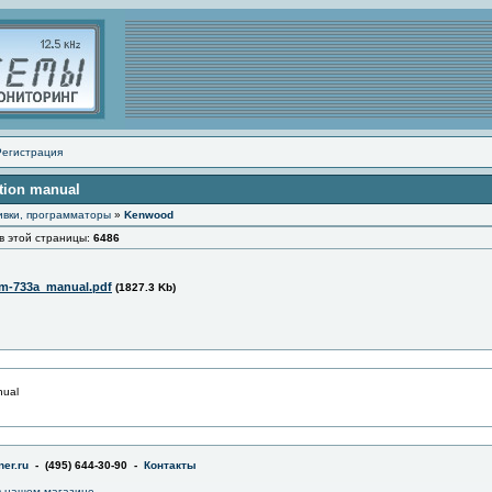
Регистрация
tion manual
ивки, программаторы
»
Kenwood
этой страницы:
6486
m-733a_manual.pdf
(1827.3 Kb)
nual
er.ru
- (495) 644-30-90 -
Контакты
 нашем магазине