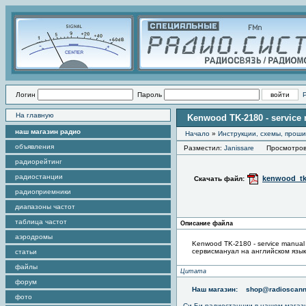
Логин
Пароль
На главную
Kenwood TK-2180 - service
наш магазин радио
Начало
»
Инструкции, схемы, прош
объявления
Разместил:
Janissare
Просмотров э
радиорейтинг
радиостанции
kenwood_tk
Скачать файл:
радиоприемники
диапазоны частот
таблица частот
Описание файла
аэродромы
Kenwood TK-2180 - service manual
сервисмануал на английском язы
статьи
файлы
Цитата
форум
Наш магазин:
shop@radioscann
фото
Си-Би радиостанции в нашем магаз