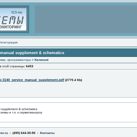
Регистрация
 manual supplement & schematics
ивки, программаторы
»
Kenwood
этой страницы:
6453
-3140_service_manual_supplement.pdf
(2775.4 Kb)
 supplement & schematics
хемы и т.п. к сервисмануалу
er.ru
- (495) 644-30-90 -
Контакты