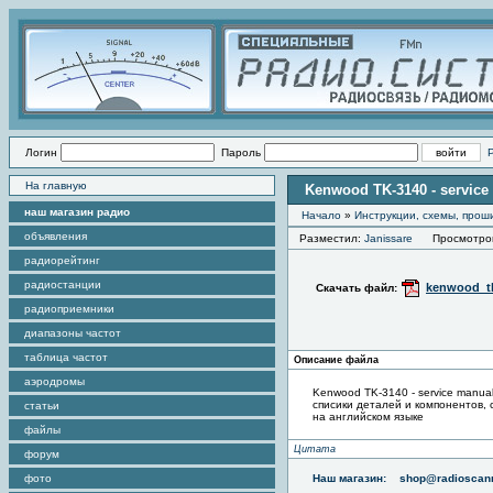
Логин
Пароль
На главную
Kenwood TK-3140 - service
наш магазин радио
Начало
»
Инструкции, схемы, прош
объявления
Разместил:
Janissare
Просмотров 
радиорейтинг
радиостанции
kenwood_tk
Скачать файл:
радиоприемники
диапазоны частот
таблица частот
Описание файла
аэродромы
Kenwood TK-3140 - service manual
списики деталей и компонентов, с
статьи
на английском языке
файлы
Цитата
форум
фото
Наш магазин:
shop@radioscann