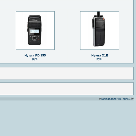
Hytera PD-355
Hytera X1E
руб.
руб.
©
radioscanner.ru
,
miniBB
®