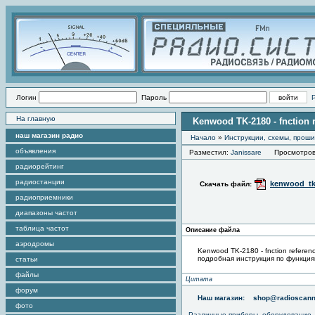
Логин
Пароль
На главную
Kenwood TK-2180 - fnction 
наш магазин радио
Начало
»
Инструкции, схемы, прош
объявления
Разместил:
Janissare
Просмотров э
радиорейтинг
радиостанции
kenwood_tk-
Скачать файл:
радиоприемники
диапазоны частот
таблица частот
Описание файла
аэродромы
Kenwood TK-2180 - fnction referen
подробная инструкция по функция
статьи
файлы
Цитата
форум
Наш магазин:
shop@radioscann
фото
Различные приборы, оборудование,