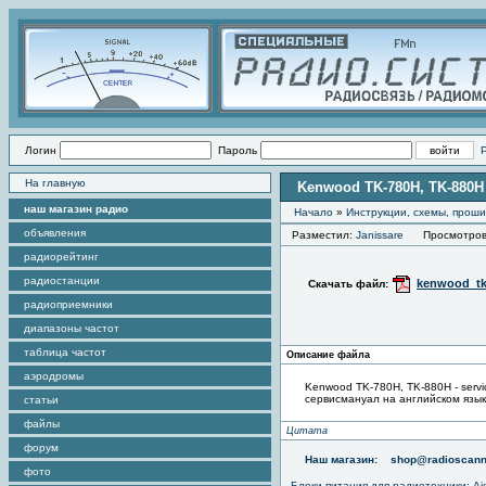
Логин
Пароль
На главную
Kenwood TK-780H, TK-880H 
наш магазин радио
Начало
»
Инструкции, схемы, прош
объявления
Разместил:
Janissare
Просмотров э
радиорейтинг
радиостанции
kenwood_tk
Скачать файл:
радиоприемники
диапазоны частот
таблица частот
Описание файла
аэродромы
Kenwood TK-780H, TK-880H - servi
сервисмануал на английском язы
статьи
файлы
Цитата
форум
Наш магазин:
shop@radioscann
фото
Блоки питания для радиотехники
:
Aj