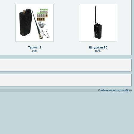
Турист 3
Штурман 80
руб.
руб.
©
radioscanner.ru
,
miniBB
®