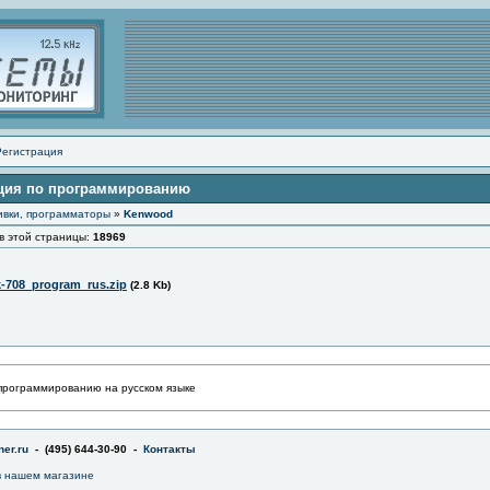
Регистрация
кция по программированию
ивки, программаторы
»
Kenwood
этой страницы:
18969
-708_program_rus.zip
(2.8 Kb)
 программированию на русском языке
er.ru
- (495) 644-30-90 -
Контакты
 нашем магазине