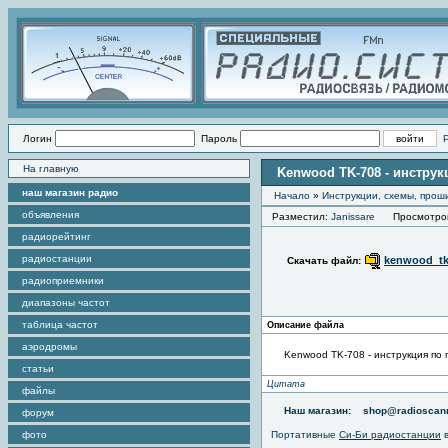
Логин
Пароль
На главную
Kenwood TK-708 - инстру
наш магазин радио
Начало
»
Инструкции, схемы, прош
объявления
Разместил:
Janissare
Просмотров 
радиорейтинг
радиостанции
kenwood_tk
Скачать файл:
радиоприемники
диапазоны частот
таблица частот
Описание файла
аэродромы
Kenwood TK-708 - инструкция по
статьи
Цитата
файлы
Наш магазин:
shop@radioscann
форум
фото
Портативные
Си-Би радиостанции
в