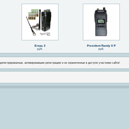
Егерь 3
President Randy II P
руб.
руб.
арегистрированные, активировавшие регистрацию и не ограниченные в доступе участники сайта!