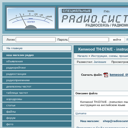
Логин
Пароль
На главную
Kenwood TH-D7A/E - instru
наш магазин радио
Начало
»
Инструкции, схемы, прош
объявления
Разместил:
Janissare
Просмотров э
радиорейтинг
радиостанции
kenwood_th
Скачать файл:
радиоприемники
диапазоны частот
таблица частот
Описание файла
аэродромы
Kenwood TH-D7A/E - instruction ma
инструкция на английском языке
статьи
файлы
Цитата
форум
Наш магазин:
shop@radioscann
фото
Портативные
Си-Би радиостанции
в