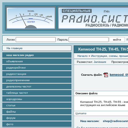
Логин
Пароль
На главную
Kenwood TH-25, TH-45, TH-5
наш магазин радио
Начало
»
Инструкции, схемы, прош
объявления
Разместил:
Janissare
Просмотров э
радиорейтинг
радиостанции
kenwood_th
Скачать файл:
радиоприемники
диапазоны частот
таблица частот
Описание файла
аэродромы
Kenwood TH-25, TH-45, TH-55 - ins
инструкция на английском языке
статьи
файлы
Цитата
форум
Наш магазин:
shop@radioscann
фото
Си-Би радиостанции в нашем магаз