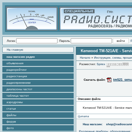
Логин
Пароль
На главную
Kenwood TM-521A/E - Servi
наш магазин радио
Начало
»
Инструкции, схемы, прош
объявления
Разместил:
Spirex
П
радиорейтинг
радиостанции
tm521_serv.
Скачать файл:
радиоприемники
диапазоны частот
таблица частот
Описание файла
аэродромы
Kenwood TM-521A/E - Service man
статьи
файлы
Цитата
форум
Наш магазин:
shop@radioscann
фото
Различные приборы, оборудование,